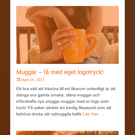
Muggar – få med eget logotryck!
mars 16, 2017
Ett bra sätt att fräscha till ert fikarum ordentligt är att
slänga era gamla omaka, slitna muggar och
införskaffa nya snygga muggar med er logo som
tryck! Få saker sänker en trevlig fikastund som att
behöva dricka sitt nybryggda kaffe
Läs mer …