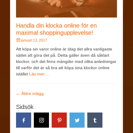
Handla din klocka online för en
maximal shoppingupplevelse!
januari 13, 2017
Att köpa sin varor online är idag det allra vanligaste
sättet att göra det på. Detta gäller även då såklart
klockor, och det finns mängder med olika anledningar
till varför det är så bra att köpa sina klockor online
istället
Läs mer …
←
Äldre inlägg
Sidsök