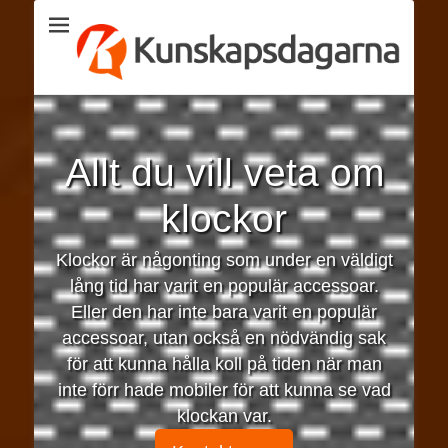
Kunskapsdagarna
Allt du vill veta om
klockor
Klockor är någonting som under en väldigt
lång tid har varit en populär accessoar.
Eller den har inte bara varit en populär
accessoar, utan också en nödvändig sak
för att kunna hålla koll på tiden när man
inte förr hade mobiler för att kunna se vad
klockan var.